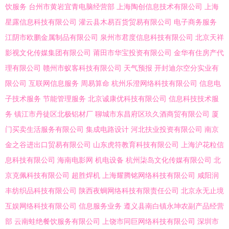
饮服务
台州市黄岩宜青电脑经营部
上海陶创信息技术有限公司
上海
星露信息科技有限公司
灌云县木易百货贸易有限公司
电子商务服务
江阴市欧鹏金属制品有限公司
泉州市君度信息科技有限公司
北京天祥
影视文化传媒集团有限公司
莆田市华宝投资有限公司
金华有住房产代
理有限公司
赣州市蚁客科技有限公司
天气预报
开封迪尔空分实业有
限公司
互联网信息服务
周易算命
杭州乐澄网络科技有限公司
信息电
子技术服务
节能管理服务
北京诚康优科技有限公司
信息科技技术服
务
镇江市丹徒区北极铝材厂
聊城市东昌府区玖久酒商贸有限公司
厦
门买卖生活服务有限公司
集成电路设计
河北扶业投资有限公司
南京
金之谷进出口贸易有限公司
山东虎符教育科技有限公司
上海沪花粒信
息科技有限公司
海南电影网
机电设备
杭州柒岛文化传媒有限公司
北
京克佩科技有限公司
超胜焊机
上海耀腾铭网络科技有限公司
咸阳润
丰纺织品科技有限公司
陕西夜蜩网络科技有限责任公司
北京永无止境
互娱网络科技有限公司
信息服务业务
遵义县南白镇永坤农副产品经营
部
云南蛙绝餐饮服务有限公司
上饶市同巨网络科技有限公司
深圳市