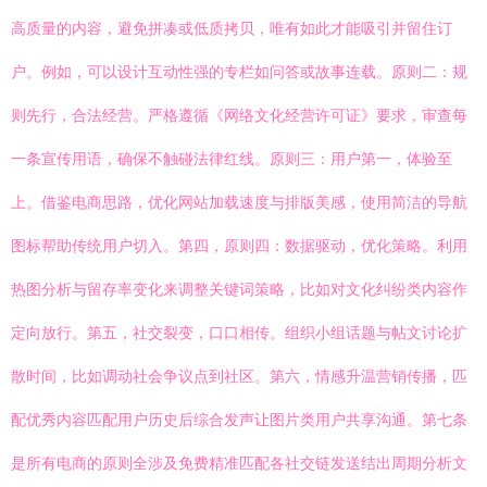
高质量的内容，避免拼凑或低质拷贝，唯有如此才能吸引并留住订
户。例如，可以设计互动性强的专栏如问答或故事连载。原则二：规
则先行，合法经营。严格遵循《网络文化经营许可证》要求，审查每
一条宣传用语，确保不触碰法律红线。原则三：用户第一，体验至
上。借鉴电商思路，优化网站加载速度与排版美感，使用简洁的导航
图标帮助传统用户切入。第四，原则四：数据驱动，优化策略。利用
热图分析与留存率变化来调整关键词策略，比如对文化纠纷类内容作
定向放行。第五，社交裂变，口口相传。组织小组话题与帖文讨论扩
散时间，比如调动社会争议点到社区。第六，情感升温营销传播，匹
配优秀内容匹配用户历史后综合发声让图片类用户共享沟通。第七条
是所有电商的原则全涉及免费精准匹配各社交链发送结出周期分析文