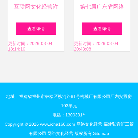
互联网文化经营许
第七届广东省网络
可证（文网文）代
文化精品投票启动
查看详情
查看详情
办全解析——聚焦
爱Ta就为Ta投上一
更新时间：2026-08-04
更新时间：2026-08-04
18:14:16
20:43:08
朝阳科文资质申办
票
策略
地址：福建省福州市鼓楼区柳河路81号机械厂有限公司厂内安置房
103单元
电话：1300331**
Copyright © 2026
www.icha168.com
网络文化经营
福建弘音汇工贸
有限公司
网络文化经营
版权所有
Sitemap